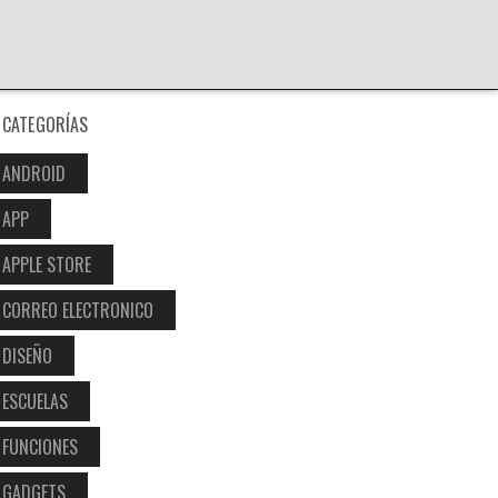
CATEGORÍAS
ANDROID
APP
APPLE STORE
CORREO ELECTRONICO
DISEÑO
ESCUELAS
FUNCIONES
GADGETS